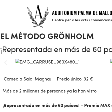
AUDITORIUM PALMA DE MALL
Saltar
al
Centre per a les arts i convencions
contenido
EL MÉTODO GRÖNHOLM
¡Representada en más de 60 paí
Comedia
Sala:
Magna
Precio único: 32 €
Más de 2 millones de personas ya la han visto
¡Representada en más de 60 países! – Premio MAX a