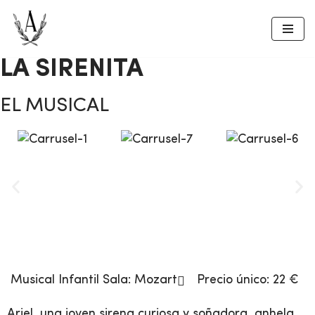
Saltar
al
LA SIRENITA
contenido
EL MUSICAL
Musical Infantil
Sala:
Mozart
Precio único: 22 €
Ariel, una joven sirena curiosa y soñadora, anhela