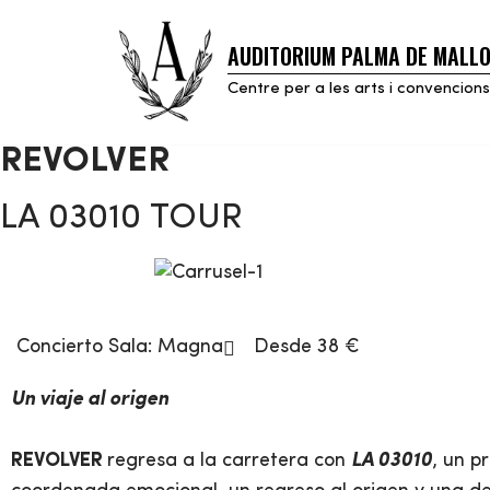
AUDITORIUM PALMA DE MALL
Saltar
al
Centre per a les arts i convencions
contenido
REVOLVER
LA 03010 TOUR
Concierto
Sala:
Magna
Desde 38 €
Un viaje al origen
REVOLVER
regresa a la carretera con
LA 03010
, un p