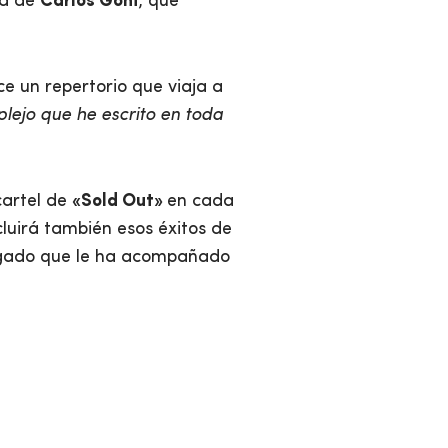
ia de
Carlos Goñi
, que
e un repertorio que viaja a
lejo que he escrito en toda
cartel de
«Sold Out»
en cada
cluirá también esos éxitos de
 legado que le ha acompañado