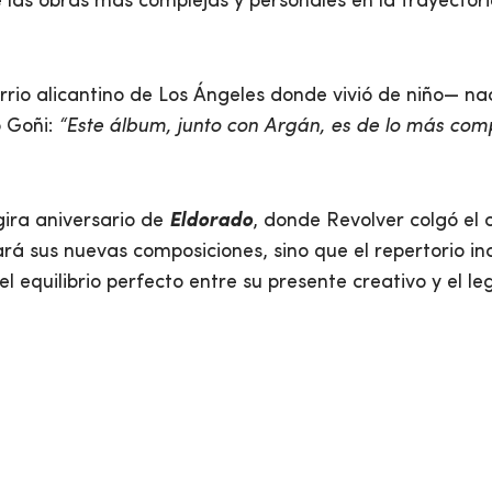
 las obras más complejas y personales en la trayector
rrio alicantino de Los Ángeles donde vivió de niño— nac
o Goñi:
“Este álbum, junto con Argán, es de lo más comp
 gira aniversario de
Eldorado
, donde Revolver colgó el 
ará sus nuevas composiciones, sino que el repertorio in
l equilibrio perfecto entre su presente creativo y el