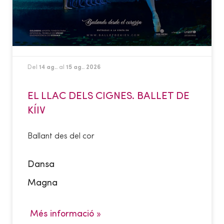
Del
14 ag..
al
15 ag.. 2026
EL LLAC DELS CIGNES. BALLET DE
KÍIV
Ballant des del cor
Dansa
Magna
Més informació »