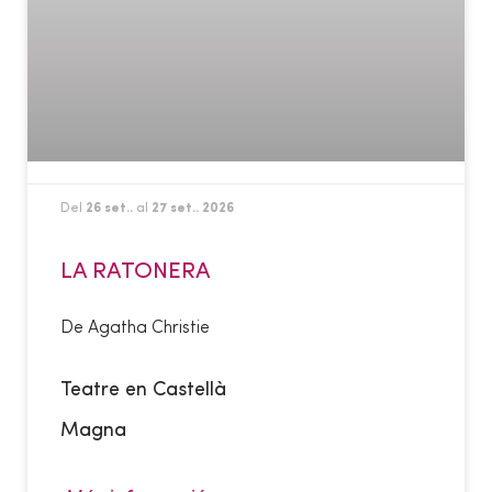
Del
26 set..
al
27 set.. 2026
LA RATONERA
De Agatha Christie
Teatre en Castellà
Magna